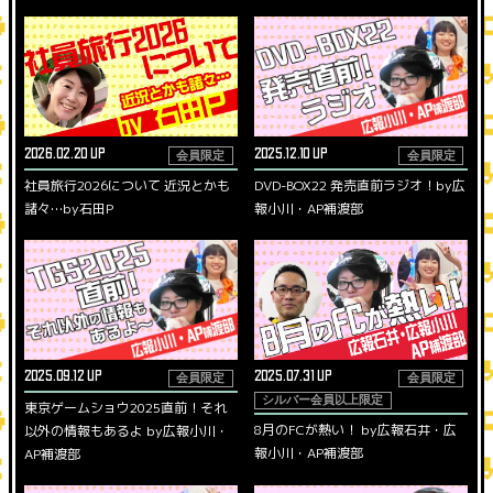
2026.02.20 UP
2025.12.10 UP
会員限定
会員限定
社員旅行2026について 近況とかも
DVD-BOX22 発売直前ラジオ！by広
諸々…by石田P
報小川・AP補渡部
2025.09.12 UP
2025.07.31 UP
会員限定
会員限定
シルバー会員以上限定
東京ゲームショウ2025直前！それ
8月のFCが熱い！ by広報石井・広
以外の情報もあるよ by広報小川・
報小川・AP補渡部
AP補渡部