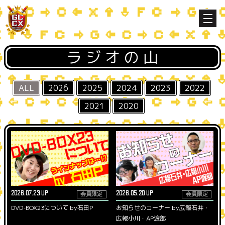
ラジオの山
ALL
2026
2025
2024
2023
2022
2021
2020
2026.07.23 UP
2026.05.20 UP
会員限定
会員限定
DVD-BOX23について by石田P
お知らせのコーナー by広報石井・
広報小川・AP渡部