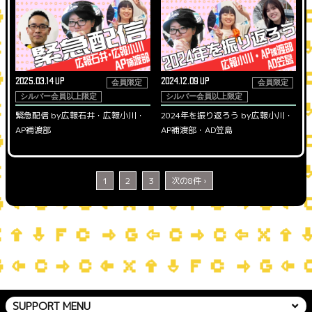
2025.03.14 UP
2024.12.09 UP
会員限定
会員限定
シルバー会員以上限定
シルバー会員以上限定
緊急配信 by広報石井・広報小川・
2024年を振り返ろう by広報小川・
AP補渡部
AP補渡部・AD笠島
1
2
3
次の8件 ›
SUPPORT MENU