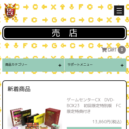
売店
CART
0
商品カテゴリー
サポートメニュー
新着商品
ゲームセンターCX DVD-
BOX23 初回限定特別版 FC
限定特典付き
13,860円(税込)