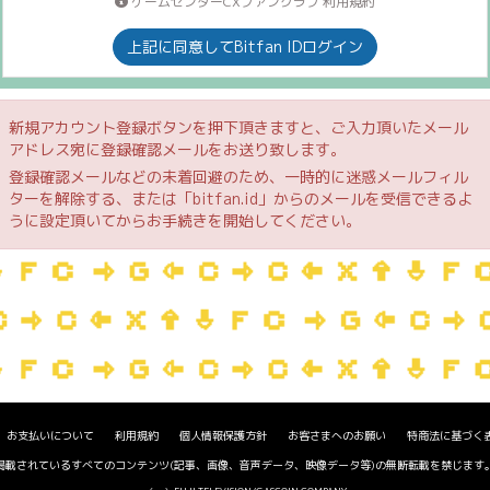
ゲームセンターCXファンクラブ 利用規約
上記に同意してBitfan IDログイン
新規アカウント登録ボタンを押下頂きますと、ご入力頂いたメール
アドレス宛に登録確認メールをお送り致します。
登録確認メールなどの未着回避のため、一時的に迷惑メールフィル
ターを解除する、または「bitfan.id」からのメールを受信できるよ
うに設定頂いてからお手続きを開始してください。
お支払いについて
利用規約
個人情報保護方針
お客さまへのお願い
特商法に基づく
掲載されているすべてのコンテンツ(記事、画像、音声データ、映像データ等)の無断転載を禁じます