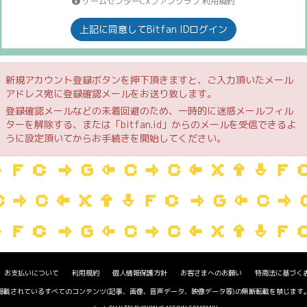
ゲームセンターCXファンクラブ 利用規約
上記に同意してBitfan IDログイン
新規アカウント登録ボタンを押下頂きますと、ご入力頂いたメール
アドレス宛に登録確認メールをお送り致します。
登録確認メールなどの未着回避のため、一時的に迷惑メールフィル
ターを解除する、または「bitfan.id」からのメールを受信できるよ
うに設定頂いてからお手続きを開始してください。
お支払いについて
利用規約
個人情報保護方針
お客さまへのお願い
特商法に基づく
掲載されているすべてのコンテンツ(記事、画像、音声データ、映像データ等)の無断転載を禁じます