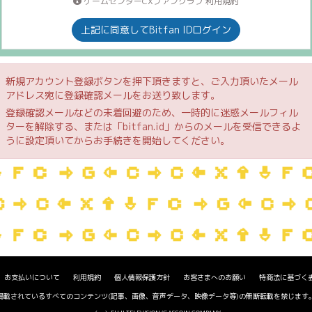
ゲームセンターCXファンクラブ 利用規約
上記に同意してBitfan IDログイン
新規アカウント登録ボタンを押下頂きますと、ご入力頂いたメール
アドレス宛に登録確認メールをお送り致します。
登録確認メールなどの未着回避のため、一時的に迷惑メールフィル
ターを解除する、または「bitfan.id」からのメールを受信できるよ
うに設定頂いてからお手続きを開始してください。
お支払いについて
利用規約
個人情報保護方針
お客さまへのお願い
特商法に基づく
掲載されているすべてのコンテンツ(記事、画像、音声データ、映像データ等)の無断転載を禁じます