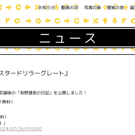
お知らせ
動画の沼
写真の森
壁紙の地
誕
ニュース
ミスタードリラーグレート』
』収録後の「有野課長の日記」を公開しました！
（無料）
無料）
』」
/2024/07/26/010000