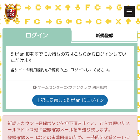
ログイン
新規登録
Bitfan IDをすでにお持ちの方はこちらからログインしてい
ただけます。
当サイトの利用規約をご確認の上、ログインしてください。
ゲームセンターCXファンクラブ 利用規約
上記に同意してBitfan IDログイン
新規アカウント登録ボタンを押下頂きますと、ご入力頂いたメ
ールアドレス宛に登録確認メールをお送り致します。
登録確認メールなどの未着回避のため、一時的に迷惑メールフ